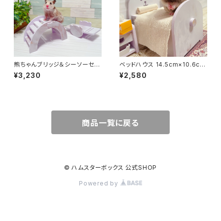
熊ちゃんブリッジ＆シーソーセッ
ベッドハウス 14.5cm×10.6cm
ト 15cm × 8.5cm × 8.8cm /
×13cm
¥3,230
¥2,580
14.5cm × 7cm × 5cm
商品一覧に戻る
© ハムスターボックス 公式SHOP
Powered by